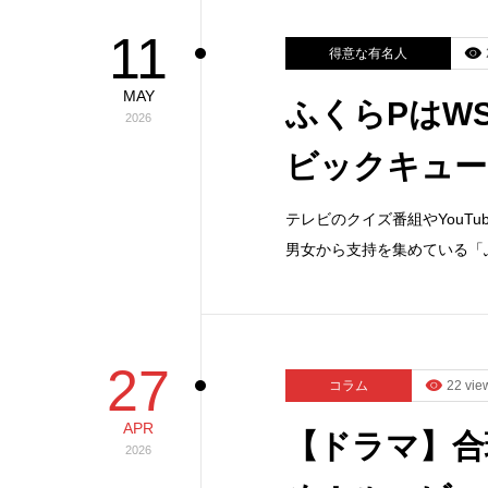
11
得意な有名人
MAY
ふくらPはW
2026
ビックキュー
テレビのクイズ番組やYouTu
男女から支持を集めている「
27
コラム
22 vie
APR
【ドラマ】合
2026