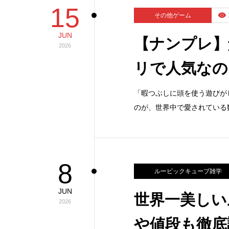
15
その他ゲーム
JUN
【ナンプレ】
2026
リで人気なの
「暇つぶしに頭を使う遊びが
のが、世界中で愛されている
8
ルービックキューブ雑学
JUN
世界一美しい
2026
や値段も徹底