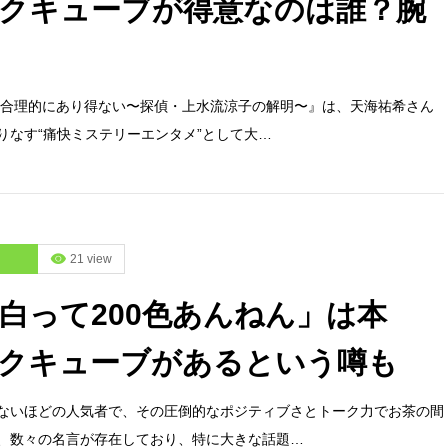
クキューブが得意なのは誰？腕
マ『合理的にあり得ない〜探偵・上水流涼子の解明〜』は、天海祐希さん
りなす“痛快ミステリーエンタメ”として大…
21 view
白って200色あんねん」は本
クキューブがあるという噂も
ないほどの人気者で、その圧倒的なポジティブさとトーク力でお茶の間
、数々の名言が存在しており、特に大きな話題…