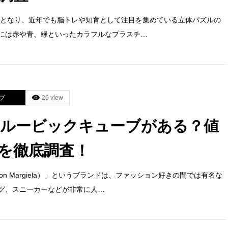
ームとなり、近年でも脳トレや知育として注目を集めている立体パズルの
には赤や青、緑といったカラフルなプラスチ…
ブ
26 view
ルービックキューブがある？値
を徹底調査！
on Margiela）」というブランドは、ファッション好きの間では有名な
グ、スニーカーなどが非常に人…